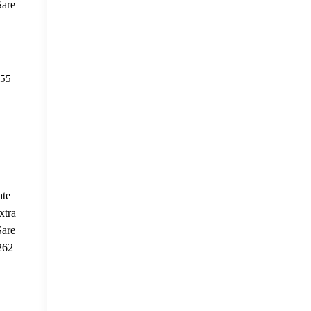
Sare
.55
ate
xtra
Sare
262