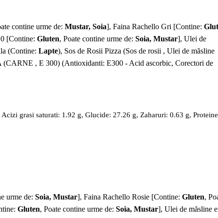
oate contine urme de:
Mustar, Soia
], Faina Rachello Gri [Contine:
Glu
 0 [Contine:
Gluten
, Poate contine urme de:
Soia, Mustar
], Ulei de
lla (Contine:
Lapte
), Sos de Rosii Pizza (Sos de rosii , Ulei de măsline
(CARNE , E 300) (Antioxidanti: E300 - Acid ascorbic, Corectori de
cizi grasi saturati: 1.92 g, Glucide: 27.26 g, Zaharuri: 0.63 g, Proteine
ine urme de:
Soia, Mustar
], Faina Rachello Rosie [Contine:
Gluten
, Po
ntine:
Gluten
, Poate contine urme de:
Soia, Mustar
], Ulei de măsline e