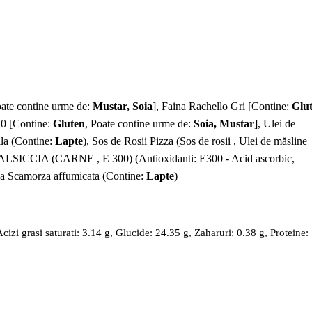
oate contine urme de:
Mustar, Soia
], Faina Rachello Gri [Contine:
Glu
 0 [Contine:
Gluten
, Poate contine urme de:
Soia, Mustar
], Ulei de
lla (Contine:
Lapte
), Sos de Rosii Pizza (Sos de rosii , Ulei de măsline
 SALSICCIA (CARNE , E 300) (Antioxidanti: E300 - Acid ascorbic,
nza Scamorza affumicata (Contine:
Lapte
)
izi grasi saturati: 3.14 g, Glucide: 24.35 g, Zaharuri: 0.38 g, Proteine: