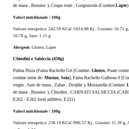
de masa , Busuioc ), Ceapa rosie , Gorgonzola (Contine:
Lapte
)
Valori nutritionale / 100g
Valoare energetica: 242.59 KCal /1014.98 Kj , Grasimi: 10.71 g, A
10.78 g, Sare: 1.15 g
Alergeni:
Gluten, Lapte
Chiodini e Salsiccia (450g)
Palina Pizza (Faina Rachello Gri [Contine:
Gluten
, Poate cont
contine urme de:
Mustar, Soia
], Faina Rachello Galbena 0 [Co
virgin , Sare de masa , Zahar , Drojdie ), Mozzarella (Contine:
L
de masa , Busuioc ), Chiodini , CARNATI SALSICCIA (CARNE , 
E262 - E262 food additive, E331)
Valori nutritionale / 100g
Valoare energetica: 238.19 KCal /996.57 Kj , Grasimi: 11.39 g, Ac