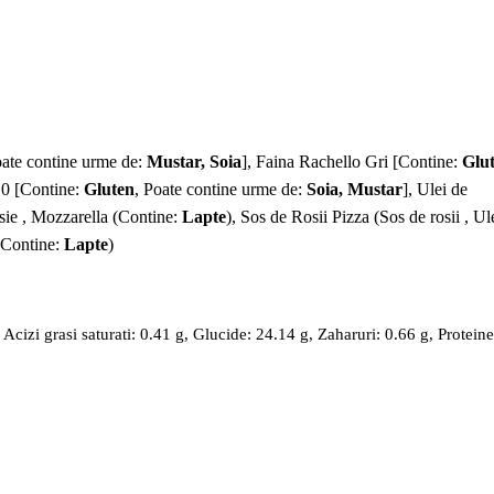
oate contine urme de:
Mustar, Soia
], Faina Rachello Gri [Contine:
Glu
 0 [Contine:
Gluten
, Poate contine urme de:
Soia, Mustar
], Ulei de
osie , Mozzarella (Contine:
Lapte
), Sos de Rosii Pizza (Sos de rosii , Ul
 (Contine:
Lapte
)
cizi grasi saturati: 0.41 g, Glucide: 24.14 g, Zaharuri: 0.66 g, Proteine