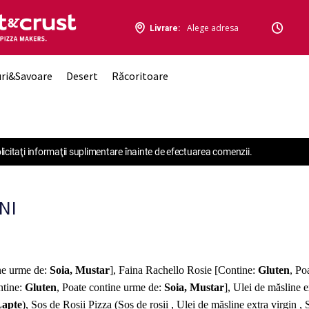
Alege adresa
Livrare:
uri&Savoare
Desert
Răcoritoare
solicitaţi informaţii suplimentare înainte de efectuarea comenzii.
NI
ine urme de:
Soia, Mustar
], Faina Rachello Rosie [Contine:
Gluten
, Po
ntine:
Gluten
, Poate contine urme de:
Soia, Mustar
], Ulei de măsline e
apte
), Sos de Rosii Pizza (Sos de rosii , Ulei de măsline extra virgin , 