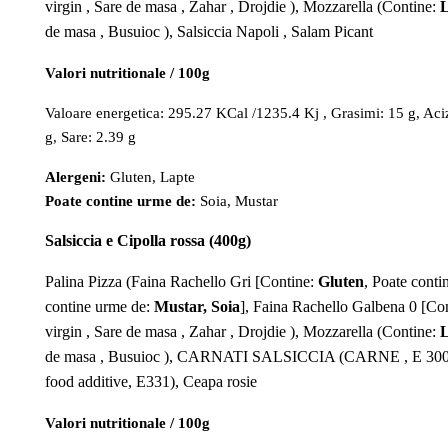
virgin , Sare de masa , Zahar , Drojdie ), Mozzarella (Contine:
L
de masa , Busuioc ), Salsiccia Napoli , Salam Picant
Valori nutritionale / 100g
Valoare energetica: 295.27 KCal /1235.4 Kj , Grasimi: 15 g, Acizi
g, Sare: 2.39 g
Alergeni:
Gluten, Lapte
Poate contine urme de:
Soia, Mustar
Salsiccia e Cipolla rossa (400g)
Palina Pizza (Faina Rachello Gri [Contine:
Gluten
, Poate cont
contine urme de:
Mustar, Soia
], Faina Rachello Galbena 0 [Co
virgin , Sare de masa , Zahar , Drojdie ), Mozzarella (Contine:
L
de masa , Busuioc ), CARNATI SALSICCIA (CARNE , E 300) (An
food additive, E331), Ceapa rosie
Valori nutritionale / 100g