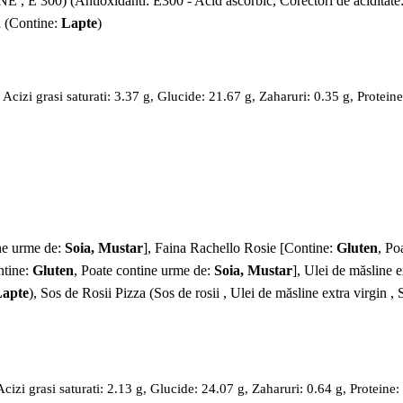
E 300) (Antioxidanti: E300 - Acid ascorbic, Corectori de aciditate
a (Contine:
Lapte
)
cizi grasi saturati: 3.37 g, Glucide: 21.67 g, Zaharuri: 0.35 g, Proteine
ine urme de:
Soia, Mustar
], Faina Rachello Rosie [Contine:
Gluten
, Po
ntine:
Gluten
, Poate contine urme de:
Soia, Mustar
], Ulei de măsline e
apte
), Sos de Rosii Pizza (Sos de rosii , Ulei de măsline extra virgin , 
izi grasi saturati: 2.13 g, Glucide: 24.07 g, Zaharuri: 0.64 g, Proteine: