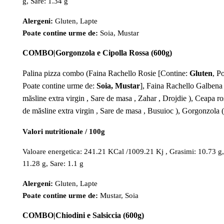
g, Sare: 1.34 g
Alergeni:
Gluten, Lapte
Poate contine urme de:
Soia, Mustar
COMBO|Gorgonzola e Cipolla Rossa (600g)
Palina pizza combo (Faina Rachello Rosie [Contine:
Gluten
, P
Poate contine urme de:
Soia, Mustar
], Faina Rachello Galbena
măsline extra virgin , Sare de masa , Zahar , Drojdie ), Ceapa r
de măsline extra virgin , Sare de masa , Busuioc ), Gorgonzola
Valori nutritionale / 100g
Valoare energetica: 241.21 KCal /1009.21 Kj , Grasimi: 10.73 g, A
11.28 g, Sare: 1.1 g
Alergeni:
Gluten, Lapte
Poate contine urme de:
Mustar, Soia
COMBO|Chiodini e Salsiccia (600g)