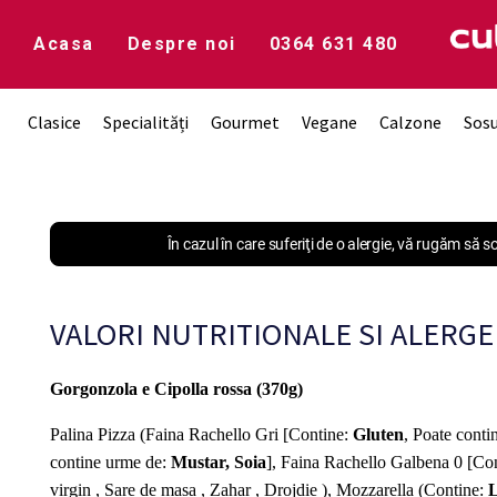
Acasa
Despre noi
0364 631 480
Clasice
Specialități
Gourmet
Vegane
Calzone
Sos
În cazul în care suferiţi de o alergie, vă rugăm să 
VALORI NUTRITIONALE SI ALERGE
Gorgonzola e Cipolla rossa (370g)
Palina Pizza (Faina Rachello Gri [Contine:
Gluten
, Poate cont
contine urme de:
Mustar, Soia
], Faina Rachello Galbena 0 [Co
virgin , Sare de masa , Zahar , Drojdie ), Mozzarella (Contine:
L