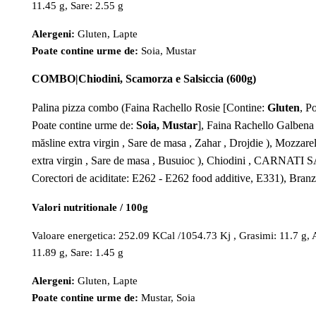
11.45 g, Sare: 2.55 g
Alergeni:
Gluten, Lapte
Poate contine urme de:
Soia, Mustar
COMBO|Chiodini, Scamorza e Salsiccia (600g)
Palina pizza combo (Faina Rachello Rosie [Contine:
Gluten
, P
Poate contine urme de:
Soia, Mustar
], Faina Rachello Galbena
măsline extra virgin , Sare de masa , Zahar , Drojdie ), Mozzare
extra virgin , Sare de masa , Busuioc ), Chiodini , CARNATI
Corectori de aciditate: E262 - E262 food additive, E331), Bra
Valori nutritionale / 100g
Valoare energetica: 252.09 KCal /1054.73 Kj , Grasimi: 11.7 g, Ac
11.89 g, Sare: 1.45 g
Alergeni:
Gluten, Lapte
Poate contine urme de:
Mustar, Soia