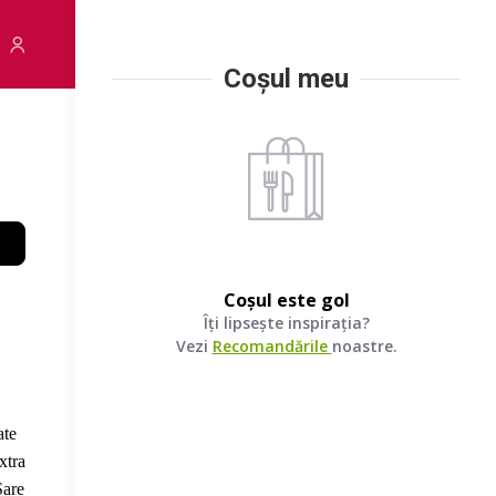
Coșul meu
Coșul este gol
Îți lipsește inspirația?
Vezi
Recomandările
noastre.
ate
xtra
Sare