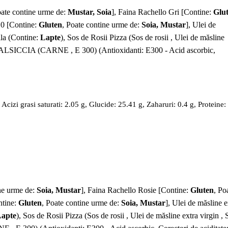
oate contine urme de:
Mustar, Soia
], Faina Rachello Gri [Contine:
Glu
 0 [Contine:
Gluten
, Poate contine urme de:
Soia, Mustar
], Ulei de
lla (Contine:
Lapte
), Sos de Rosii Pizza (Sos de rosii , Ulei de măsline
 SALSICCIA (CARNE , E 300) (Antioxidanti: E300 - Acid ascorbic,
cizi grasi saturati: 2.05 g, Glucide: 25.41 g, Zaharuri: 0.4 g, Proteine:
ine urme de:
Soia, Mustar
], Faina Rachello Rosie [Contine:
Gluten
, Po
ntine:
Gluten
, Poate contine urme de:
Soia, Mustar
], Ulei de măsline e
apte
), Sos de Rosii Pizza (Sos de rosii , Ulei de măsline extra virgin , 