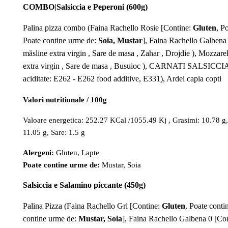
COMBO|Salsiccia e Peperoni (600g)
Palina pizza combo (Faina Rachello Rosie [Contine:
Gluten
, P
Poate contine urme de:
Soia, Mustar
], Faina Rachello Galbena
măsline extra virgin , Sare de masa , Zahar , Drojdie ), Mozzare
extra virgin , Sare de masa , Busuioc ), CARNATI SALSICCIA 
aciditate: E262 - E262 food additive, E331), Ardei capia copti
Valori nutritionale / 100g
Valoare energetica: 252.27 KCal /1055.49 Kj , Grasimi: 10.78 g, A
11.05 g, Sare: 1.5 g
Alergeni:
Gluten, Lapte
Poate contine urme de:
Mustar, Soia
Salsiccia e Salamino piccante (450g)
Palina Pizza (Faina Rachello Gri [Contine:
Gluten
, Poate cont
contine urme de:
Mustar, Soia
], Faina Rachello Galbena 0 [Co