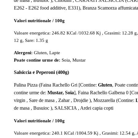
de masa , Busuioc ), Chiodini , CARNATI SALSICCIA (CARNE , 
E262 - E262 food additive, E331), Branza Scamorza affumicat
Valori nutritionale / 100g
Valoare energetica: 246.82 KCal /1032.68 Kj , Grasimi: 12.28 g, A
12 g, Sare: 1.35 g
Alergeni:
Gluten, Lapte
Poate contine urme de:
Soia, Mustar
Salsiccia e Peperoni (400g)
Palina Pizza (Faina Rachello Gri [Contine:
Gluten
, Poate cont
contine urme de:
Mustar, Soia
], Faina Rachello Galbena 0 [Co
virgin , Sare de masa , Zahar , Drojdie ), Mozzarella (Contine:
L
de masa , Busuioc ), SALSICIA , Ardei capia copti
Valori nutritionale / 100g
Valoare energetica: 240.1 KCal /1004.59 Kj , Grasimi: 12.54 g, Ac