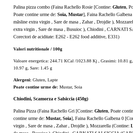
Palina pizza combo (Faina Rachello Rosie [Contine:
Gluten
, P
Poate contine urme de:
Soia, Mustar
], Faina Rachello Galbena
măsline extra virgin , Sare de masa , Zahar , Drojdie ), Mozzare
extra virgin , Sare de masa , Busuioc ), Chiodini , CARNATI
Corectori de aciditate: E262 - E262 food additive, E331)
Valori nutritionale / 100g
Valoare energetica: 244.71 KCal /1023.88 Kj , Grasimi: 10.81 g, A
10.97 g, Sare: 1.45 g
Alergeni:
Gluten, Lapte
Poate contine urme de:
Mustar, Soia
Chiodini, Scamorza e Salsiccia (450g)
Palina Pizza (Faina Rachello Gri [Contine:
Gluten
, Poate cont
contine urme de:
Mustar, Soia
], Faina Rachello Galbena 0 [Co
virgin , Sare de masa , Zahar , Drojdie ), Mozzarella (Contine:
L