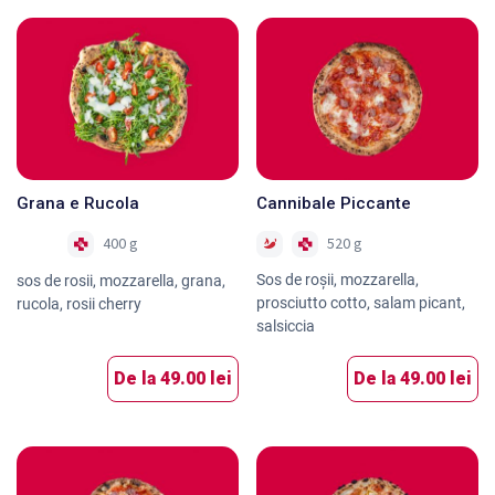
Grana e Rucola
Cannibale Piccante
520 g
400 g
Nou
Sos de roşii, mozzarella,
sos de rosii, mozzarella, grana,
prosciutto cotto, salam picant,
rucola, rosii cherry
salsiccia
De la
49.00 lei
De la
49.00 lei