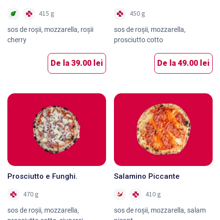
415 g
450 g
sos de roşii, mozzarella, roşii
sos de roşii, mozzarella,
cherry
prosciutto cotto
De la
39.00 lei
De la
49.00 lei
Prosciutto e Funghi.
Salamino Piccante
470 g
410 g
sos de roşii, mozzarella,
sos de roşii, mozzarella, salam