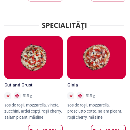
SPECIALITĂȚI
Cut and Crust
Gioia
515 g
515 g
sos de roşii, mozzarella, vinete,
sos de roşii, mozzarella,
zucchini, ardei copţi, roşii cherry,
prosciutto cotto, salam picant,
salam picant, măsline
roşii cherry, măsline