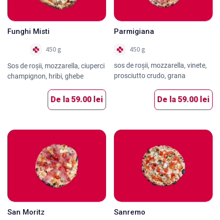
Funghi Misti
Parmigiana
450 g
450 g
Nou
sos de roșii, mozzarella, vinete,
Sos de roşii, mozzarella, ciuperci
prosciutto crudo, grana
champignon, hribi, ghebe
De la
59.00 lei
De la
59.00 lei
San Moritz
Sanremo