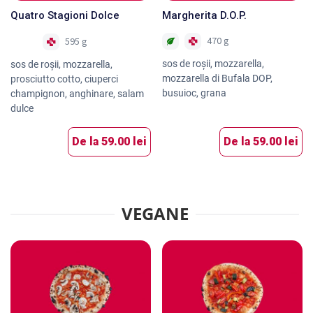
Quatro Stagioni Dolce
Margherita D.O.P.
470 g
595 g
Nou
sos de roşii, mozzarella,
sos de roșii, mozzarella,
mozzarella di Bufala DOP,
prosciutto cotto, ciuperci
busuioc, grana
champignon, anghinare, salam
dulce
De la
59.00 lei
De la
59.00 lei
VEGANE