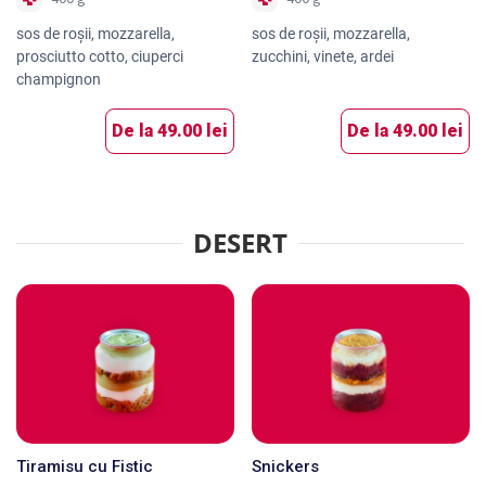
sos de roşii, mozzarella,
sos de roşii, mozzarella,
prosciutto cotto, ciuperci
zucchini, vinete, ardei
champignon
De la
49.00 lei
De la
49.00 lei
DESERT
Tiramisu cu Fistic
Snickers