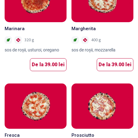
Marinara
Margherita
320 g
400 g
sos de roşii, usturoi, oregano
sos de roşii, mozzarella
De la
39.00 lei
De la
39.00 lei
Fresca
Prosciutto