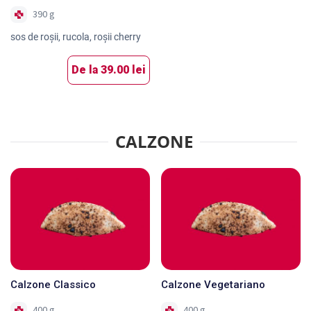
390 g
sos de roşii, rucola, roșii cherry
De la
39.00 lei
CALZONE
Calzone Classico
Calzone Vegetariano
400 g
400 g