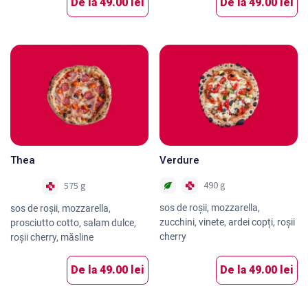
De la
49.00 lei
De la
49.00 lei
Thea
Verdure
490 g
575 g
Nou
sos de roşii, mozzarella,
sos de roşii, mozzarella,
zucchini, vinete, ardei copți, roşii
prosciutto cotto, salam dulce,
cherry
roşii cherry, măsline
De la
49.00 lei
De la
49.00 lei