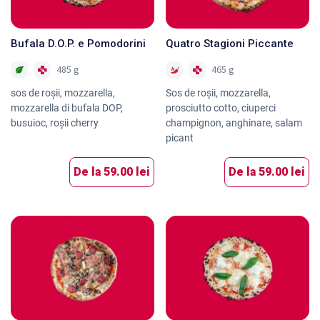
Bufala D.O.P. e Pomodorini
Quatro Stagioni Piccante
485 g
465 g
sos de roșii, mozzarella,
Sos de roșii, mozzarella,
mozzarella di bufala DOP,
prosciutto cotto, ciuperci
busuioc, roșii cherry
champignon, anghinare, salam
picant
De la
59.00 lei
De la
59.00 lei