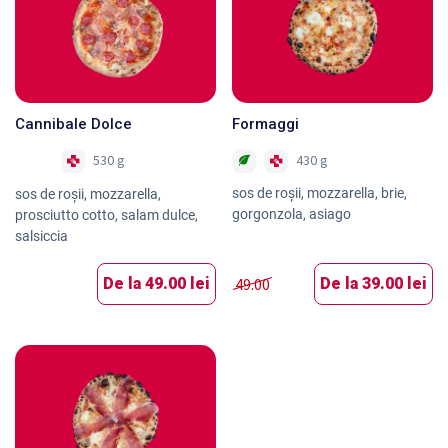
Cannibale Dolce
Formaggi
430 g
530 g
Nou
sos de roşii, mozzarella, brie,
sos de roşii, mozzarella,
gorgonzola, asiago
prosciutto cotto, salam dulce,
salsiccia
De la
49.00 lei
49.00
De la
39.00 lei