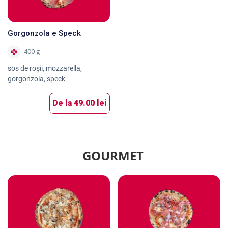
Gorgonzola e Speck
400 g
sos de roșii, mozzarella,
gorgonzola, speck
De la
49.00 lei
GOURMET