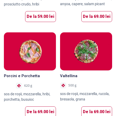
anşoa, capere, salam picant
prosciutto crudo, hribi
De la
59.00 lei
De la
69.00 lei
Porcini e Porchetta
Valtellina
500 g
620 g
Nou
sos de roşii, mozzarella, rucola,
sos de roşii, mozzarella, hribi,
bresaola, grana
porchetta, busuioc
De la
69.00 lei
De la
69.00 lei