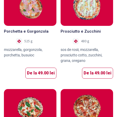
Porchetta e Gorgonzola
Prosciutto e Zucchini
525 g
480 g
Nou
Nou
mozzarella, gorgonzola,
sos de rosii, mozzarella,
porchetta, busuioc
prosciutto cotto, zucchini,
grana, oregano
De la
49.00 lei
De la
49.00 lei