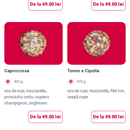
De la
49.00 lei
De la
49.00 lei
Capricciosa
Tonno e Cipolla
460 g
430 g
sos de roşii, mozzarella,
sos de roşii, mozzarella, filet ton,
prosciutto cotto, ciuperci
ceapă roşie
champignon, anghinare
De la
49.00 lei
De la
49.00 lei