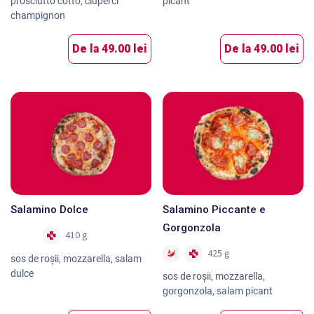
prosciutto cotto, ciuperci
picant
champignon
De la
49.00 lei
De la
49.00 lei
Salamino Dolce
Salamino Piccante e
Gorgonzola
410 g
Nou
425 g
sos de roşii, mozzarella, salam
dulce
sos de roșii, mozzarella,
gorgonzola, salam picant