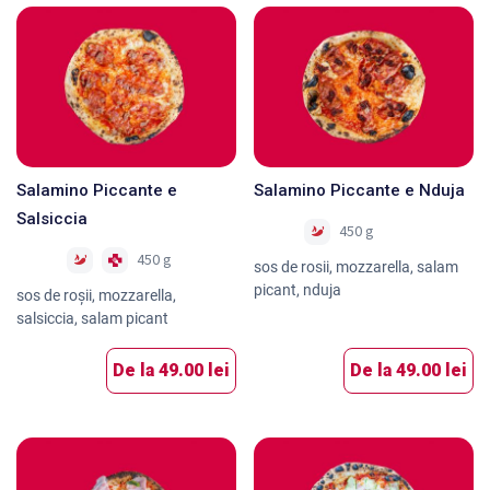
Salamino Piccante e
Salamino Piccante e Nduja
Salsiccia
450 g
Nou
450 g
Nou
sos de rosii, mozzarella, salam
picant, nduja
sos de roșii, mozzarella,
salsiccia, salam picant
De la
49.00 lei
De la
49.00 lei