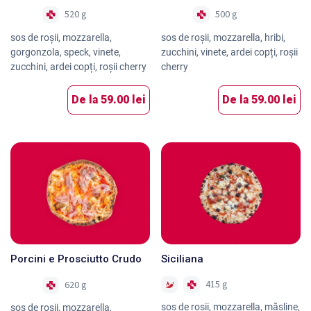
520 g
500 g
Nou
Nou
sos de roșii, mozzarella,
sos de roșii, mozzarella, hribi,
gorgonzola, speck, vinete,
zucchini, vinete, ardei copți, roșii
zucchini, ardei copți, roșii cherry
cherry
De la
59.00 lei
De la
59.00 lei
Porcini e Prosciutto Crudo
Siciliana
415 g
620 g
Nou
sos de roşii, mozzarella, măsline,
sos de rosii, mozzarella,