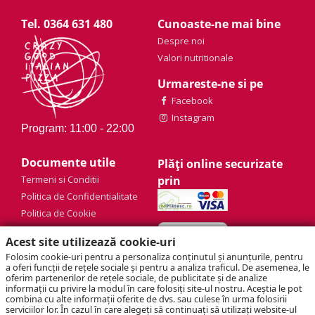
Tel. 0364 631 480
Cunoaste-ne mai bine
Despre noi
Valori nutritionale
Urmareste-ne si pe
Facebook
Instagram
Program: 11:00 - 22:00
Documente utile
Plăți online securizate
Termeni si Conditii
prin
Politica de Confidentialitate
Politica de Cookie
Acest site utilizează cookie-uri
Folosim cookie-uri pentru a personaliza conținutul și anunțurile, pentru
a oferi funcții de rețele sociale și pentru a analiza traficul. De asemenea, le
oferim partenerilor de rețele sociale, de publicitate și de analize
informații cu privire la modul în care folosiți site-ul nostru. Aceștia le pot
combina cu alte informații oferite de dvs. sau culese în urma folosirii
serviciilor lor. În cazul în care alegeți să continuați să utilizați website-ul
© Cut & Crust SRL | J12/3113/2017 | RO37669633 |