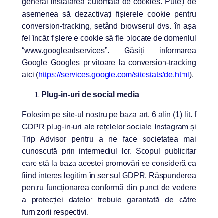
general instalarea automată de cookies. Puteți de
asemenea să dezactivați fișierele cookie pentru
conversion-tracking, setând browserul dvs. în așa
fel încât fișierele cookie să fie blocate de domeniul
“www.googleadservices”. Găsiți informarea
Google Googles privitoare la conversion-tracking
aici (
https://services.google.com/sitestats/de.html
).
Plug-in-uri de social media
Folosim pe site-ul nostru pe baza art. 6 alin (1) lit. f
GDPR plug-in-uri ale rețelelor sociale Instagram și
Trip Advisor pentru a ne face societatea mai
cunoscută prin intermediul lor. Scopul publicitar
care stă la baza acestei promovări se consideră ca
fiind interes legitim în sensul GDPR. Răspunderea
pentru funcționarea conformă din punct de vedere
a protecției datelor trebuie garantată de către
furnizorii respectivi.