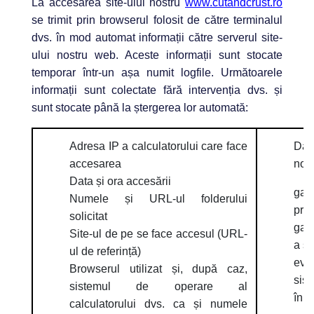
La accesarea site-ului nostru
www.cutandcrust.ro
se trimit prin browserul folosit de către terminalul
dvs. în mod automat informații către serverul site-
ului nostru web. Aceste informații sunt stocate
temporar într-un așa numit logfile. Următoarele
informații sunt colectate fără intervenția dvs. și
sunt stocate până la ștergerea lor automată:
Adresa IP a calculatorului care face
Dat
accesarea
noi 
Data și ora accesării
gar
Numele și URL-ul folderului
prob
solicitat
gara
Site-ul de pe se face accesul (URL-
a si
ul de referință)
eval
Browserul utilizat și, după caz,
sist
sistemul de operare al
în a
calculatorului dvs. ca și numele