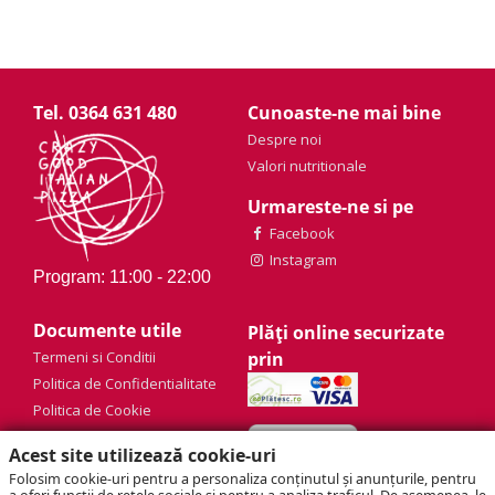
Tel. 0364 631 480
Cunoaste-ne mai bine
Despre noi
Valori nutritionale
Urmareste-ne si pe
Facebook
Instagram
Program: 11:00 - 22:00
Documente utile
Plăți online securizate
Termeni si Conditii
prin
Politica de Confidentialitate
Politica de Cookie
Acest site utilizează cookie-uri
Folosim cookie-uri pentru a personaliza conținutul și anunțurile, pentru