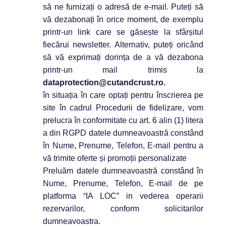
să ne furnizați o adresă de e-mail. Puteți să
vă dezabonați în orice moment, de exemplu
printr-un link care se găsește la sfârșitul
fiecărui newsletter. Alternativ, puteți oricând
să vă exprimați dorința de a vă dezabona
printr-un mail trimis la
dataprotection@cutandcrust.ro.
în situația în care optați pentru înscrierea pe
site în cadrul Procedurii de fidelizare, vom
prelucra în conformitate cu art. 6 alin (1) litera
a din RGPD datele dumneavoastră constând
în Nume, Prenume, Telefon, E-mail pentru a
vă trimite oferte și promoții personalizate
Preluăm datele dumneavoastră constând în
Nume, Prenume, Telefon, E-mail de pe
platforma
“IA LOC” in vederea operarii
rezervarilor, conform solicitarilor
dumneavoastra.