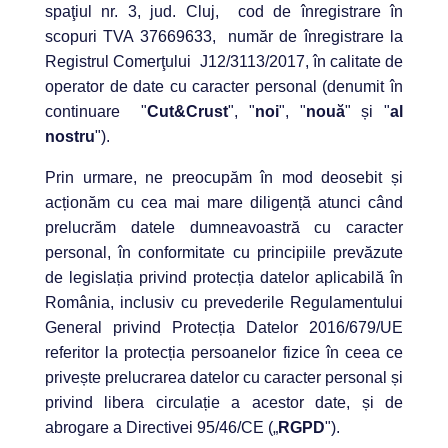
spaţiul nr. 3, jud. Cluj, cod de înregistrare în
scopuri TVA 37669633, număr de înregistrare la
Registrul Comerţului J12/3113/2017, în calitate de
operator de date cu caracter personal (denumit în
continuare "
Cut&Crust
", "
noi
", "
nouă
" și "
al
nostru
").
Prin urmare, ne preocupăm în mod deosebit și
acționăm cu cea mai mare diligență atunci când
prelucrăm datele dumneavoastră cu caracter
personal, în conformitate cu principiile prevăzute
de legislația privind protecția datelor aplicabilă în
România, inclusiv cu prevederile Regulamentului
General privind Protecția Datelor 2016/679/UE
referitor la protecția persoanelor fizice în ceea ce
privește prelucrarea datelor cu caracter personal și
privind libera circulație a acestor date, și de
abrogare a Directivei 95/46/CE („
RGPD
").